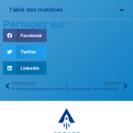
Table des matières
Partagez sur :
Facebook
Twitter
LinkedIn
PRÉCÉDENT
SUIVANT
10 conseils pratiques pour choisir un prenom parfait pour bebe
Guide pratique : bien choisir ses pulls homme tendance